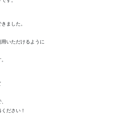
りです。
できました。
利用いただけるように
す。
て
で、
絡ください！