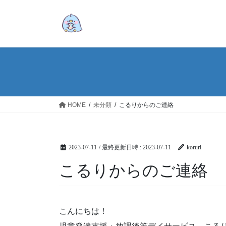
コ
ナ
ン
ビ
テ
ゲ
ン
ー
ツ
シ
へ
ョ
ス
ン
キ
に
ッ
移
HOME
未分類
こるりからのご連絡
プ
動
2023-07-11
/ 最終更新日時 :
2023-07-11
koruri
こるりからのご連絡
こんにちは！